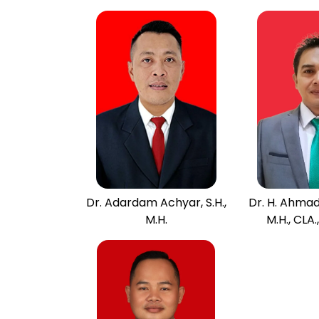
Dr. Adardam Achyar, S.H.,
Dr. H. Ahmad 
M.H.
M.H., CLA.