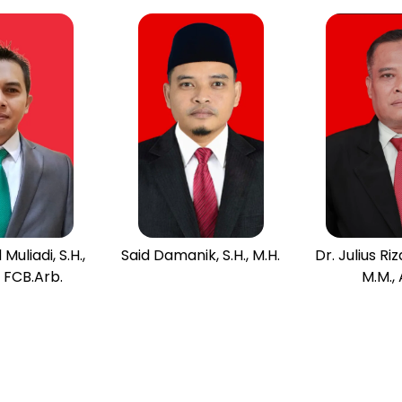
Muliadi, S.H.,
Said Damanik, S.H., M.H.
Dr. Julius Riza
, FCB.Arb.
M.M., 