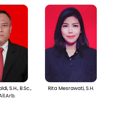
ldi, S.H., B.Sc.,
Rita Mesrawati, S.H.
All.Arb.