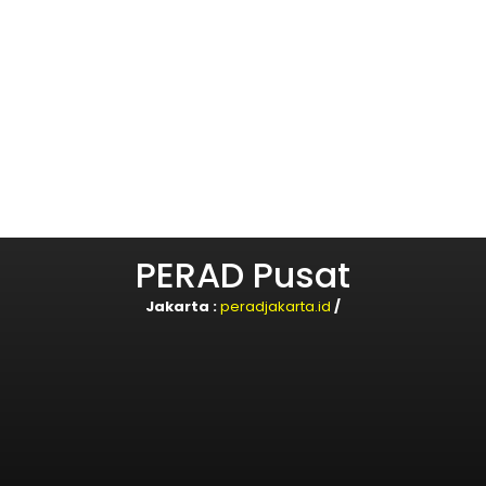
PERAD Pusat
Jakarta :
peradjakarta.id
/